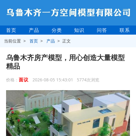
首页
产品
分类
知识
问答
联系
当前位置 >
首页
>
产品
> 正文
乌鲁木齐房产模型，用心创造大量模型
精品
面议
价格：
2026-08-05 15:43:01 5774次浏览